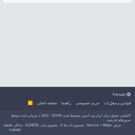
Persian
قوانین و مقرّرات
حریم خصوصی
راهنما
صفحه اصلی
R
S
S
©تمامی حقوق برای ایران وب ادمین محفوظ است ®2016 - 2022 | میزبانی شده توسط
سرورهای قدرتمند
فراسو
0.2453s
عرض
مجموع داده ها
8
مجموع زمان
حداکثر حافظه
9.66MB