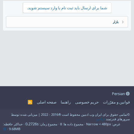
شما برای ارسال باید ثبت نام یا وارد سیستم شوید.
بازار
Persian
قوانین و مقرّرات
حریم خصوصی
راهنما
صفحه اصلی
R
S
S
©تمامی حقوق برای ایران وب ادمین محفوظ است ®2016 - 2022 | میزبانی شده توسط
سرورهای قدرتمند
فراسو
0.2726s
عرض
مجموع داده ها
8
مجموع زمان
حداکثر حافظه
9.68MB