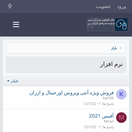
ورود
عضویت
بازار
نرم افزار
فیلتر
فروش ویژه آنتی ویروس اورجینال و ارزان
K
kia706
پاسخ ها
1
12/1/22
آفیس 2021
M
Miran
پاسخ ها
1
12/1/22