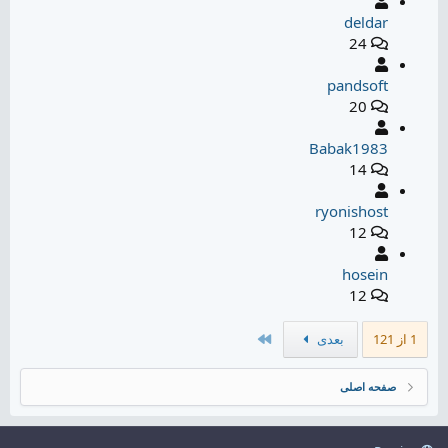
deldar
24
pandsoft
20
Babak1983
14
ryonishost
12
hosein
12
آخر
1 از 121
بعدی
صفحه اصلی