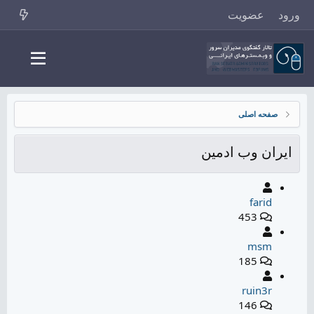
ورود
عضویت
صفحه اصلی
ایران وب ادمین
farid
453
msm
185
ruin3r
146