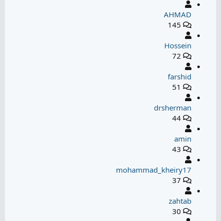
AHMAD
145
Hossein
72
farshid
51
drsherman
44
amin
43
mohammad_kheiry17
37
zahtab
30