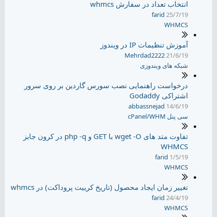
انتخاب تعداد در سفارش whmcs
farid
25/7/19
WHMCS
آموزش تنظیمات IP در ویندوز
Mehrdad2222
21/6/19
شبکه های ویندوزی
درخواست راهنمایی نصب سورس گاردین بر روی سرور
اشتراکی Godaddy
abbassnejad
14/6/19
سی پنل cPanel/WHM
تفاوت متد های wget -O با GET و php -q در کرون جابز
WHMCS
farid
1/5/19
WHMCS
تغییر زمان ایجاد محصول (تاریخ کرییت پروداکت) در whmcs
farid
24/4/19
WHMCS