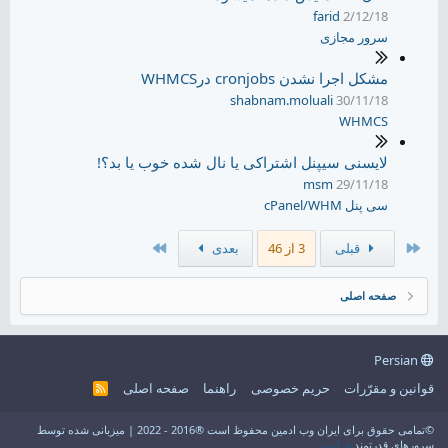
farid
2/12/18
سرور مجازی
مشکل اجرا نشدن cronjobs درWHMCS
shabnam.moluali
30/11/18
WHMCS
لایسنی سیپنل اشتراکی یا نال شده خوب یا بد؟!
msm
29/11/18
سی پنل cPanel/WHM
اول
آخر
قبلی
3 از 46
بعدی
صفحه اصلی
Persian
قوانین و مقرّرات
حریم خصوصی
راهنما
صفحه اصلی
R
S
S
©تمامی حقوق برای ایران وب ادمین محفوظ است ®2016 - 2022 | میزبانی شده توسط
سرورهای قدرتمند
فراسو