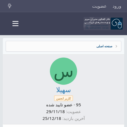
ورود
عضویت
صفحه اصلی
س
سهیلا
کاربر انجمن
95
·
عضو تایید شده
عضویت
29/11/18
آخرین بازدید
25/12/18