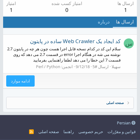
ارسال ها
امتیاز کسب شده
امتیاز
1
0
1
ارسال ها
درباره
کد ایجاد یک Web Crawler ساده در پایتون
س
سلام این کد در کدام نسخه قابل اجرا هست چون هر چه در پایتون 2.7
نوشته می شه در هنگام اجرا error در قسمت 2.7 می دهد که روی
قسمت 7 این خطا را می دهد لطفا راهنمایی بفرمایید
سهیلا
ارسال #5
9/12/18
انجمن:
Perl / Python
ادامه موارد
صفحه اصلی
Persian
قوانین و مقرّرات
حریم خصوصی
راهنما
صفحه اصلی
R
S