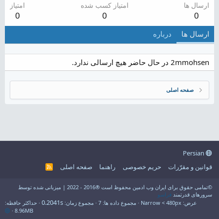
ارسال ها
امتیاز کسب شده
امتیاز
0
0
0
ارسال ها
درباره
2mmohsen در حال حاضر هیچ ارسالی ندارد.
صفحه اصلی
Persian
قوانین و مقرّرات
حریم خصوصی
راهنما
صفحه اصلی
R
S
S
©تمامی حقوق برای ایران وب ادمین محفوظ است ®2016 - 2022 | میزبانی شده توسط
سرورهای قدرتمند
فراسو
0.2041s
عرض
مجموع داده ها
7
مجموع زمان
حداکثر حافظه
8.96MB