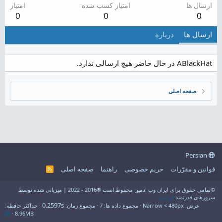
ارسال ها
امتیاز کسب شده
امتیاز
0
0
0
ارسال ها
درباره
ABlackHat در حال حاضر هیچ ارسالی ندارد.
صفحه اصلی
Persian
قوانین و مقرّرات
حریم خصوصی
راهنما
صفحه اصلی
R
S
S
©تمامی حقوق برای ایران وب ادمین محفوظ است ®2016 - 2022 | میزبانی شده توسط
سرورهای قدرتمند
فراسو
0.2597s
عرض
مجموع داده ها
7
مجموع زمان
حداکثر حافظه
8.96MB