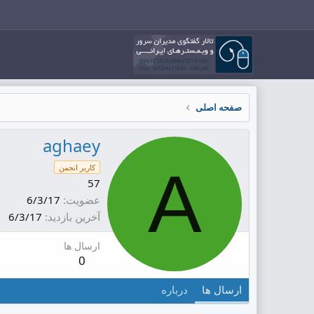
صفحه اصلی
aghaey
A
کاربر انجمن
57
عضویت
6/3/17
آخرین بازدید
6/3/17
ارسال ها
0
ارسال ها
درباره