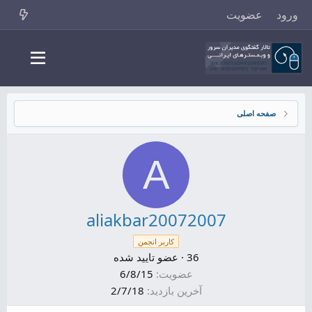
ورود
عضویت
صفحه اصلی
A
aliakbar20072007
کاربر انجمن
36
·
عضو تایید شده
عضویت
6/8/15
آخرین بازدید
2/7/18