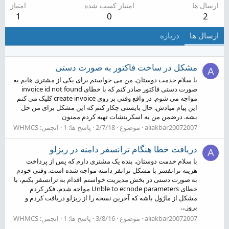
ارسال ها
امتیاز کسب شده
امتیاز
1
0
2
ارسال ها
درباره
مشکل در ساخت فاکتور به صورت دستی
A
با سلام خدمت دوستان. من می خواستم برای یکی از مشتری هایم به
صورت دستی فاکتور صادر کنم که با خطای invoice id not found
مواجه می شوم. در واقع وقتی بر روی create invoice کلیک می کنم
این پیام میادش. حال بایستی چکار کنم که این مشکل برای من حل
بشه. درضمن من یه اسکرینشات تهیه کردم ممنون
aliakbar20072007
موضوع
2/7/18
پاسخ ها: 1
انجمن:
WHMCS
دریافت خطا هنگام ترانسفر دامنه در ریزلو
A
با سلام خدمت دوستان. بنده یک مشتری دارم که پس از پرداخت
هزینه ترانفسر با مشکل ترانفر دامنه مواجه شده است. وقتی خودم
به صورت دستی در بخش مدیریت خواستم اقدام به ترانسفر بکنم، با
خطای Unble to ecnode parameters مواجه شدم. فکر کردم
مشکل از ماژول باشه که آخرین نسخه را از ریزلو دریافت کردم و
بروز...
aliakbar20072007
موضوع
3/8/16
پاسخ ها: 1
انجمن:
WHMCS