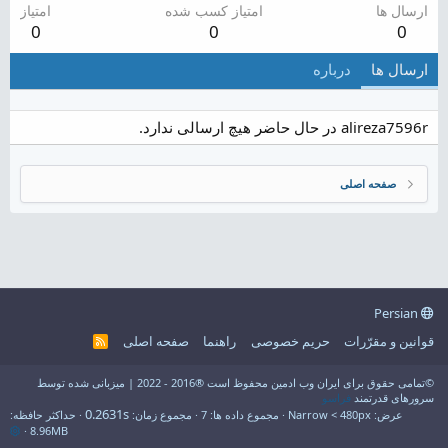
ارسال ها
امتیاز کسب شده
امتیاز
0
0
0
ارسال ها
درباره
alireza7596r در حال حاضر هیچ ارسالی ندارد.
صفحه اصلی
Persian
قوانین و مقرّرات
حریم خصوصی
راهنما
صفحه اصلی
R
S
S
©تمامی حقوق برای ایران وب ادمین محفوظ است ®2016 - 2022 | میزبانی شده توسط
سرورهای قدرتمند
فراسو
0.2631s
عرض
مجموع داده ها
7
مجموع زمان
حداکثر حافظه
8.96MB