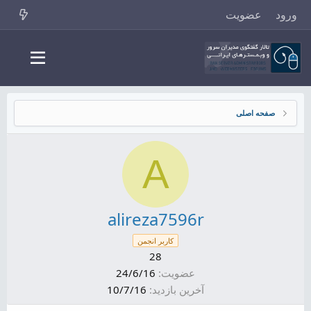
ورود
عضویت
صفحه اصلی
A
alireza7596r
کاربر انجمن
28
عضویت
24/6/16
آخرین بازدید
10/7/16