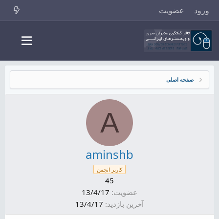
ورود
عضویت
صفحه اصلی
A
aminshb
کاربر انجمن
45
عضویت
13/4/17
آخرین بازدید
13/4/17