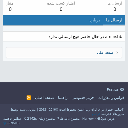
ارسال ها
امتیاز کسب شده
امتیاز
0
0
0
ارسال ها
درباره
aminshb در حال حاضر هیچ ارسالی ندارد.
صفحه اصلی
Persian
قوانین و مقرّرات
حریم خصوصی
راهنما
صفحه اصلی
R
S
S
©تمامی حقوق برای ایران وب ادمین محفوظ است ®2016 - 2022 | میزبانی شده توسط
سرورهای قدرتمند
فراسو
0.2142s
عرض
مجموع داده ها
7
مجموع زمان
حداکثر حافظه
8.96MB