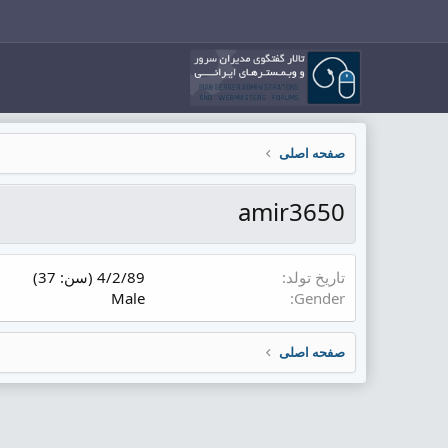
صفحه اصلی
amir3650
تاریخ تولد
4/2/89 (سن: 37)
Male
Gender
صفحه اصلی