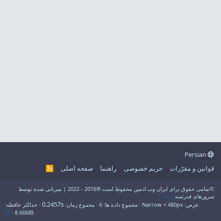
Persian
قوانین و مقرّرات
حریم خصوصی
راهنما
صفحه اصلی
R
S
S
©تمامی حقوق برای ایران وب ادمین محفوظ است ®2016 - 2022 | میزبانی شده توسط
سرورهای قدرتمند
فراسو
0.2457s
عرض
مجموع داده ها
6
مجموع زمان
حداکثر حافظه
8.66MB