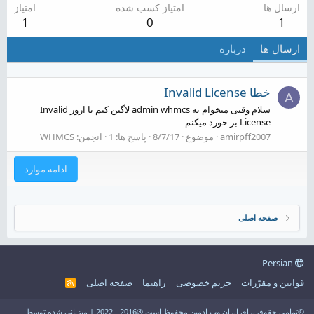
ارسال ها
امتیاز کسب شده
امتیاز
1
0
1
ارسال ها
درباره
خطا Invalid License
A
سلام وقتی میخوام به admin whmcs لاگین کنم با ارور Invalid
License بر خورد میکنم
amirpff2007
موضوع
8/7/17
پاسخ ها: 1
انجمن:
WHMCS
ادامه موارد
صفحه اصلی
Persian
قوانین و مقرّرات
حریم خصوصی
راهنما
صفحه اصلی
R
S
S
©تمامی حقوق برای ایران وب ادمین محفوظ است ®2016 - 2022 | میزبانی شده توسط