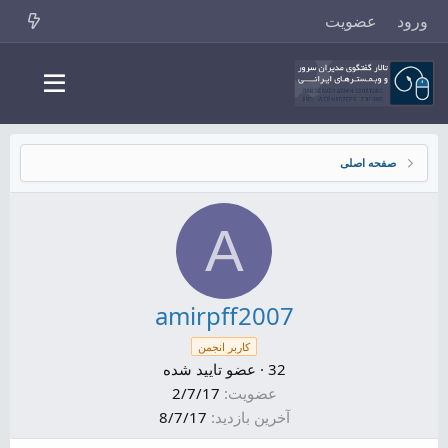
ورود
عضویت
صفحه اصلی
A
amirpff2007
کاربر انجمن
32
·
عضو تایید شده
عضویت
2/7/17
آخرین بازدید
8/7/17