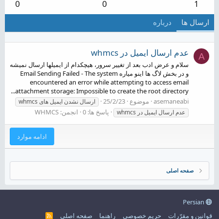
0
0
1
ارسال ها
درباره
عدم ارسال ایمیل در whmcs
A
سلام و عرض ادب بعد از تغییر سرور، هیچکدام از ایمیلها ارسال نمیشه
و در بخش لاگ ها اینو میاره Email Sending Failed - The system
encountered an error while attempting to access email
attachment storage: Impossible to create the root directory...
asemaneabi
موضوع
25/2/23
ارسال نشدن ایمیل های whmcs
پاسخ ها: 0
انجمن:
WHMCS
عدم ارسال ایمیل در whmcs
ادامه موارد
صفحه اصلی
Persian
قوانین و مقرّرات
حریم خصوصی
راهنما
صفحه اصلی
R