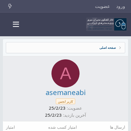
ورود
عضویت
صفحه اصلی
A
asemaneabi
کاربر انجمن
عضویت
25/2/23
آخرین بازدید
25/2/23
ارسال ها
امتیاز کسب شده
امتیاز