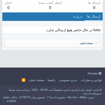
ارسال ها
امتیاز کسب شده
امتیاز
0
0
0
ارسال ها
درباره
beta در حال حاضر هیچ ارسالی ندارد.
صفحه اصلی
Persian
قوانین و مقرّرات
حریم خصوصی
راهنما
صفحه اصلی
R
S
S
©تمامی حقوق برای ایران وب ادمین محفوظ است ®2016 - 2022 | میزبانی شده توسط
سرورهای قدرتمند
فراسو
0.1617s
عرض
مجموع داده ها
7
مجموع زمان
حداکثر حافظه
8.96MB