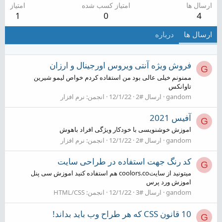
ارسال ها
امتیاز کسب شده
امتیاز
1
0
4
ارسال ها
درباره
فروش ویژه آنتی ویروس اورجینال و ارزان
G
ممنونم خیلی عالی بود من استفاده کردم خواص لیمو شیرین
تاوانکس
gandom
ارسال #2
12/1/22
انجمن:
نرم افزار
آفیس 2021
G
اموزش خوشنویسی با خودکار ویژگی افراد باهوش
gandom
ارسال #2
12/1/22
انجمن:
نرم افزار
کد رنگ جهت استفاده در طراحی سایت
G
میتونید از سایتcoolors.co هم استفاده کنید اموزش سی پنل
اموزش ورد پرس
gandom
ارسال #3
12/1/22
انجمن:
HTML/CSS
10 قانون CSS که هر طراح وب باید بداند!
G