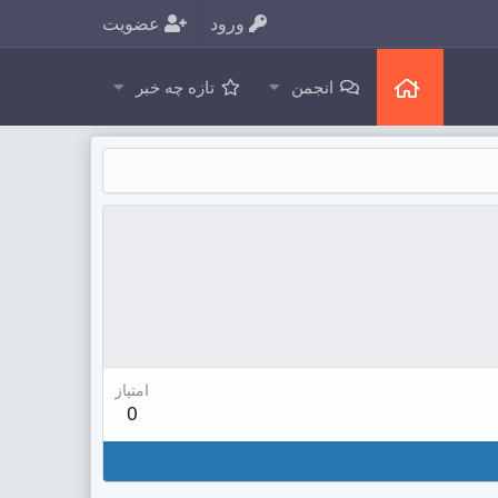
ورود
عضویت
انجمن
تازه چه خبر
امتیاز
0