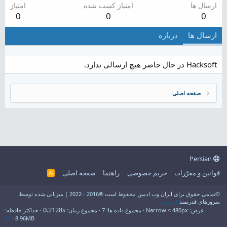
ارسال ها
امتیاز کسب شده
امتیاز
0
0
0
ارسال ها
درباره
Hacksoft در حال حاضر هیچ ارسالی ندارد.
صفحه اصلی
Persian
قوانین و مقرّرات
حریم خصوصی
راهنما
صفحه اصلی
R
S
S
©تمامی حقوق برای ایران وب ادمین محفوظ است ®2016 - 2022 | میزبانی شده توسط
سرورهای قدرتمند
فراسو
0.2128s
عرض
مجموع داده ها
7
مجموع زمان
حداکثر حافظه
8.96MB