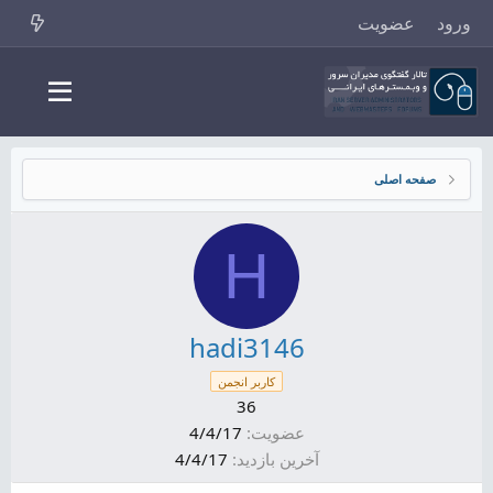
ورود
عضویت
صفحه اصلی
H
hadi3146
کاربر انجمن
36
عضویت
4/4/17
آخرین بازدید
4/4/17