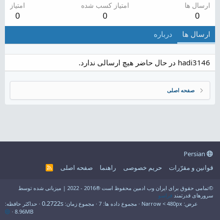
ارسال ها
امتیاز کسب شده
امتیاز
0
0
0
ارسال ها
درباره
hadi3146 در حال حاضر هیچ ارسالی ندارد.
صفحه اصلی
Persian
قوانین و مقرّرات
حریم خصوصی
راهنما
صفحه اصلی
R
S
S
©تمامی حقوق برای ایران وب ادمین محفوظ است ®2016 - 2022 | میزبانی شده توسط
سرورهای قدرتمند
فراسو
0.2722s
عرض
مجموع داده ها
7
مجموع زمان
حداکثر حافظه
8.96MB