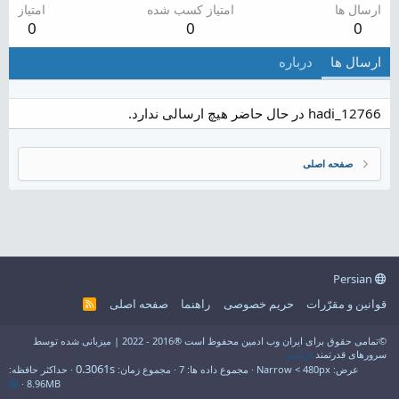
ارسال ها
امتیاز کسب شده
امتیاز
0
0
0
ارسال ها
درباره
hadi_12766 در حال حاضر هیچ ارسالی ندارد.
صفحه اصلی
Persian
قوانین و مقرّرات
حریم خصوصی
راهنما
صفحه اصلی
R
S
S
©تمامی حقوق برای ایران وب ادمین محفوظ است ®2016 - 2022 | میزبانی شده توسط
سرورهای قدرتمند
فراسو
0.3061s
عرض
مجموع داده ها
7
مجموع زمان
حداکثر حافظه
8.96MB