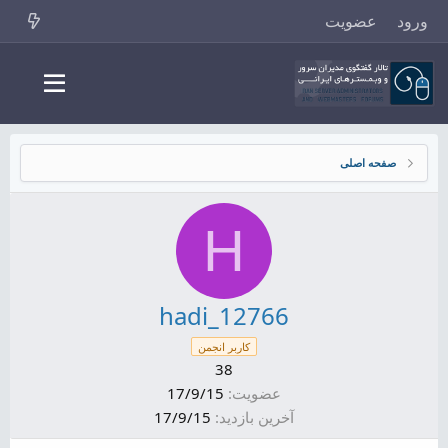
ورود
عضویت
صفحه اصلی
H
hadi_12766
کاربر انجمن
38
عضویت
17/9/15
آخرین بازدید
17/9/15