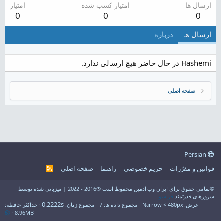
ارسال ها
امتیاز کسب شده
امتیاز
0
0
0
ارسال ها
درباره
Hashemi در حال حاضر هیچ ارسالی ندارد.
صفحه اصلی
Persian
قوانین و مقرّرات
حریم خصوصی
راهنما
صفحه اصلی
R
S
S
©تمامی حقوق برای ایران وب ادمین محفوظ است ®2016 - 2022 | میزبانی شده توسط
سرورهای قدرتمند
فراسو
0.2222s
عرض
مجموع داده ها
7
مجموع زمان
حداکثر حافظه
8.96MB