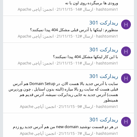
ورودی ها برمیگرده روی اون یا نه
hashtomin1
ارسال #14
21/11/15
انجمن:
آپاچی Apache
ریدارکت 301
H
منظورم : لینکها با آدرس قبلی مشکل 404 پیدا نمیکنند؟
hashtomin1
ارسال #12
21/11/15
انجمن:
آپاچی Apache
ریدارکت 301
H
با این کار لینکها مشکل 404 پیدا نمیکنند؟
hashtomin1
ارسال #11
21/11/15
انجمن:
آپاچی Apache
ریدارکت 301
H
سایت با آدرس جدید بالا هست الان. در Domain Setup هم آدرس
قبلی هست که سایت رو بالا میاره (البته بدون استایل ، چون وردپرس
هست) آدرس جدید به جایی ریدایرکت نمیشه. آدرس قدیم هم
همینطور
hashtomin1
ارسال #9
21/11/15
انجمن:
آپاچی Apache
ریدارکت 301
H
در هر دو قسمت نوشتید new domain من هم آدرس جدید رو زدم
hashtomin1
ارسال #7
21/11/15
انجمن:
آپاچی Apache