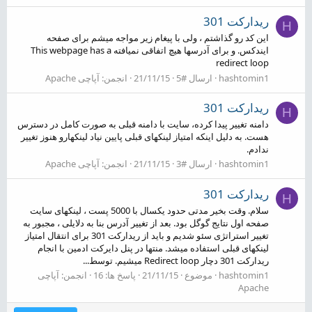
ریدارکت 301
H
این کد رو گذاشتم ، ولی با پیغام زیر مواجه میشم برای صفحه
ایندکس. و برای آدرسها هیچ اتفاقی نمیافته This webpage has a
redirect loop
hashtomin1
ارسال #5
21/11/15
انجمن:
آپاچی Apache
ریدارکت 301
H
دامنه تغییر پیدا کرده، سایت با دامنه قبلی به صورت کامل در دسترس
هست. به دلیل اینکه امتیاز لینکهای قبلی پایین نیاد لینکهارو هنوز تغییر
ندادم.
hashtomin1
ارسال #3
21/11/15
انجمن:
آپاچی Apache
ریدارکت 301
H
سلام. وقت بخیر مدتی حدود یکسال با 5000 پست ، لینکهای سایت
صفحه اول نتایج گوگل بود. بعد از تغییر آدرس بنا به دلایلی ، مجبور به
تغییر استراتژی سئو شدیم و باید از ریدارکت 301 برای انتقال امتیاز
لینکهای قبلی استفاده میشد. منتها در پنل دایرکت ادمین با انجام
ریدارکت 301 دچار Redirect loop میشیم. توسط...
hashtomin1
موضوع
21/11/15
پاسخ ها: 16
انجمن:
آپاچی
Apache