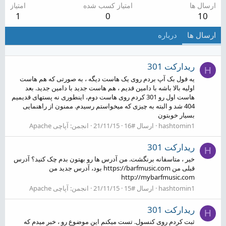
ارسال ها
امتیاز کسب شده
امتیاز
1
0
10
ارسال ها
درباره
ریدارکت 301
H
یه فول بک آپ بردم روی یک هاست دیگه ، به صورتی که هم هاست
اولیه بالا باشه با دامین قدیم ، هم هاست جدید با دامین جدید. بعد
هاست اول رو 301 کردم روی هاست دوم، اینطوری نه پستهای قدیمیم
404 شد و البته به چیزی که میخواستم رسیدم. ممنون از راهنمایی
بسیار خوبتون
hashtomin1
ارسال #16
21/11/15
انجمن:
آپاچی Apache
ریدارکت 301
H
خیر ، متاسفانه برنگشت. من آدرس ها رو بهتون بدم چک کنید؟ آدرس
قبلی من https://barfmusic.com بود، آدرس جدید من
http://mybarfmusic.com
hashtomin1
ارسال #15
21/11/15
انجمن:
آپاچی Apache
ریدارکت 301
H
ثبت کردم روی کنسول. تست میکنم این موضوع رو ، خبر میدم که