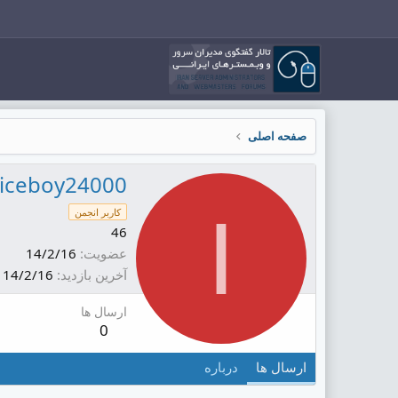
صفحه اصلی
iceboy24000
I
کاربر انجمن
46
عضویت
14/2/16
آخرین بازدید
14/2/16
ارسال ها
0
ارسال ها
درباره