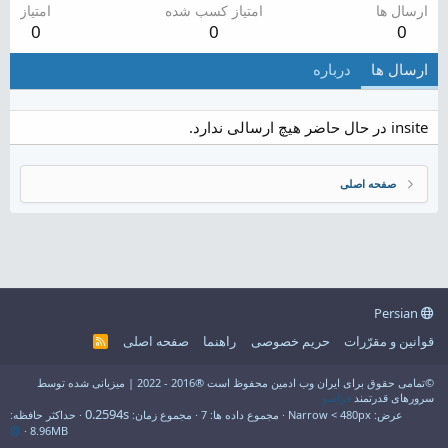
ارسال ها
امتیاز کسب شده
امتیاز
0
0
0
ارسال ها
درباره
insite در حال حاضر هیچ ارسالی ندارد.
صفحه اصلی
Persian
قوانین و مقرّرات
حریم خصوصی
راهنما
صفحه اصلی
R
S
S
©تمامی حقوق برای ایران وب ادمین محفوظ است ®2016 - 2022 | میزبانی شده توسط
سرورهای قدرتمند
فراسو
0.2594s
عرض
مجموع داده ها
7
مجموع زمان
حداکثر حافظه
8.96MB