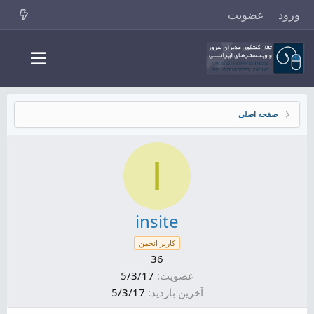
ورود
عضویت
صفحه اصلی
I
insite
کاربر انجمن
36
عضویت
5/3/17
آخرین بازدید
5/3/17