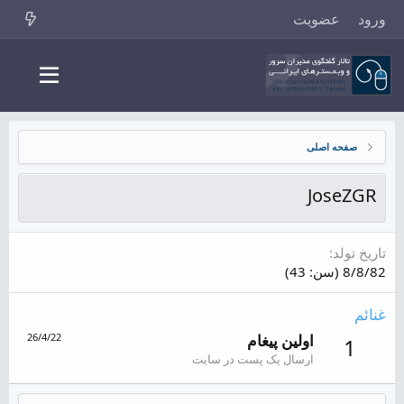
ورود
عضویت
صفحه اصلی
JoseZGR
تاریخ تولد
8/8/82 (سن: 43)
غنائم
اولین پیغام
26/4/22
1
ارسال یک پست در سایت