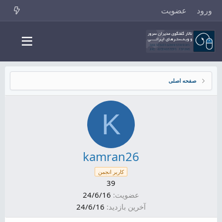
ورود
عضویت
صفحه اصلی
K
kamran26
کاربر انجمن
39
عضویت
24/6/16
آخرین بازدید
24/6/16