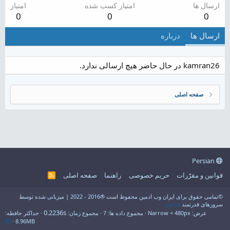
ارسال ها
امتیاز کسب شده
امتیاز
0
0
0
ارسال ها
درباره
kamran26 در حال حاضر هیچ ارسالی ندارد.
صفحه اصلی
Persian
قوانین و مقرّرات
حریم خصوصی
راهنما
صفحه اصلی
R
S
S
©تمامی حقوق برای ایران وب ادمین محفوظ است ®2016 - 2022 | میزبانی شده توسط
سرورهای قدرتمند
فراسو
0.2236s
عرض
مجموع داده ها
7
مجموع زمان
حداکثر حافظه
8.96MB