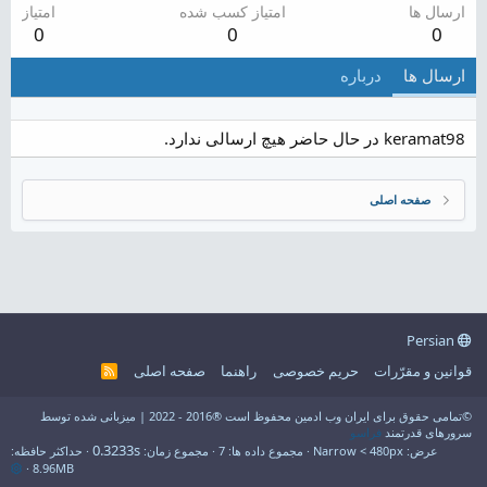
ارسال ها
امتیاز کسب شده
امتیاز
0
0
0
ارسال ها
درباره
keramat98 در حال حاضر هیچ ارسالی ندارد.
صفحه اصلی
Persian
قوانین و مقرّرات
حریم خصوصی
راهنما
صفحه اصلی
R
S
S
©تمامی حقوق برای ایران وب ادمین محفوظ است ®2016 - 2022 | میزبانی شده توسط
سرورهای قدرتمند
فراسو
0.3233s
عرض
مجموع داده ها
7
مجموع زمان
حداکثر حافظه
8.96MB