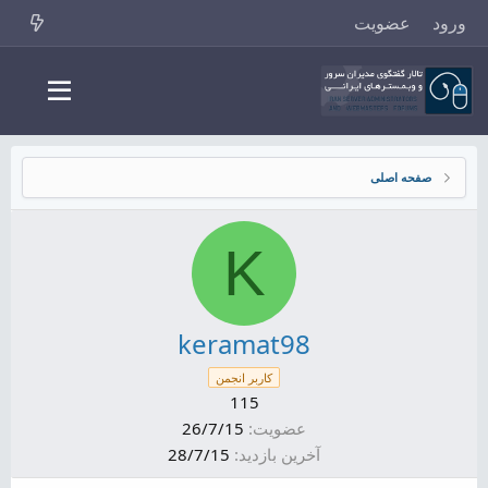
ورود
عضویت
صفحه اصلی
K
keramat98
کاربر انجمن
115
عضویت
26/7/15
آخرین بازدید
28/7/15