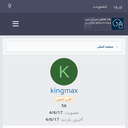
ورود
عضویت
صفحه اصلی
K
kingmax
کاربر انجمن
56
عضویت
4/6/17
آخرین بازدید
4/6/17