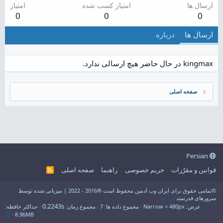
ارسال ها
امتیاز کسب شده
امتیاز
0
0
0
ارسال ها
درباره
kingmax در حال حاضر هیچ ارسالی ندارد.
صفحه اصلی
Persian
قوانین و مقرّرات
حریم خصوصی
راهنما
صفحه اصلی
R
S
S
©تمامی حقوق برای ایران وب ادمین محفوظ است ®2016 - 2022 | میزبانی شده توسط
سرورهای قدرتمند
فراسو
0.2243s
عرض
مجموع داده ها
7
مجموع زمان
حداکثر حافظه
8.96MB