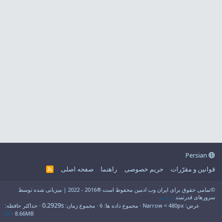
Persian
قوانین و مقرّرات
حریم خصوصی
راهنما
صفحه اصلی
R
S
S
©تمامی حقوق برای ایران وب ادمین محفوظ است ®2016 - 2022 | میزبانی شده توسط
سرورهای قدرتمند
فراسو
0.2929s
عرض
مجموع داده ها
6
مجموع زمان
حداکثر حافظه
8.66MB