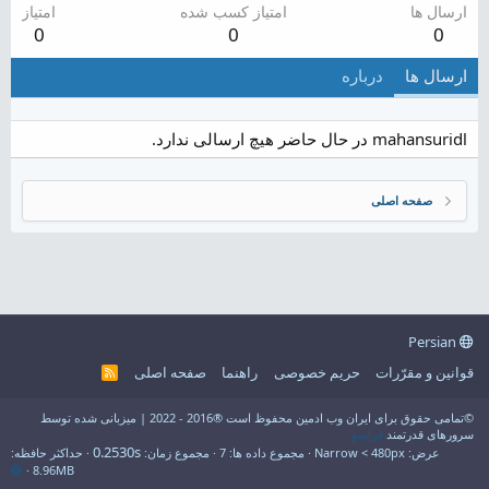
ارسال ها
امتیاز کسب شده
امتیاز
0
0
0
ارسال ها
درباره
mahansuridl در حال حاضر هیچ ارسالی ندارد.
صفحه اصلی
Persian
قوانین و مقرّرات
حریم خصوصی
راهنما
صفحه اصلی
R
S
S
©تمامی حقوق برای ایران وب ادمین محفوظ است ®2016 - 2022 | میزبانی شده توسط
سرورهای قدرتمند
فراسو
0.2530s
عرض
مجموع داده ها
7
مجموع زمان
حداکثر حافظه
8.96MB