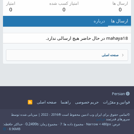
ارسال ها
امتیاز کسب شده
امتیاز
0
0
0
ارسال ها
درباره
mahaya18 در حال حاضر هیچ ارسالی ندارد.
صفحه اصلی
Persian
قوانین و مقرّرات
حریم خصوصی
راهنما
صفحه اصلی
R
S
S
©تمامی حقوق برای ایران وب ادمین محفوظ است ®2016 - 2022 | میزبانی شده توسط
سرورهای قدرتمند
فراسو
0.2499s
عرض
مجموع داده ها
7
مجموع زمان
حداکثر حافظه
8.96MB