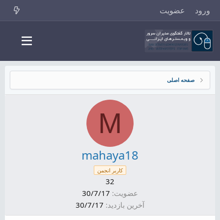
ورود
عضویت
صفحه اصلی
M
mahaya18
کاربر انجمن
32
عضویت
30/7/17
آخرین بازدید
30/7/17