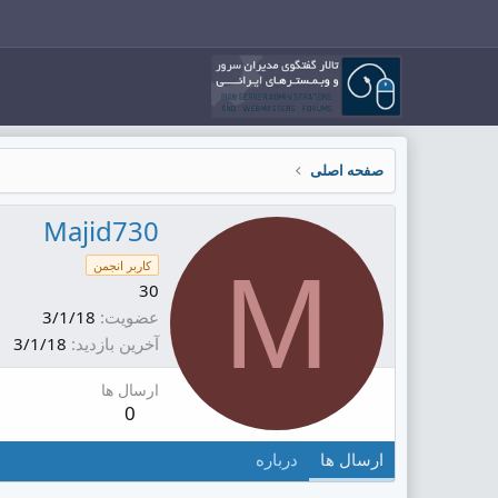
صفحه اصلی
Majid730
M
کاربر انجمن
30
عضویت
3/1/18
آخرین بازدید
3/1/18
ارسال ها
0
ارسال ها
درباره