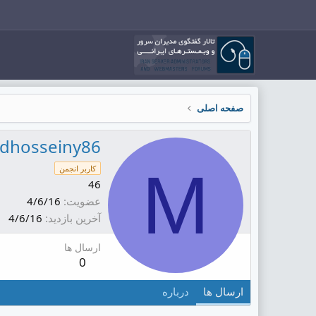
صفحه اصلی
idhosseiny86
M
کاربر انجمن
46
عضویت
4/6/16
آخرین بازدید
4/6/16
ارسال ها
0
ارسال ها
درباره