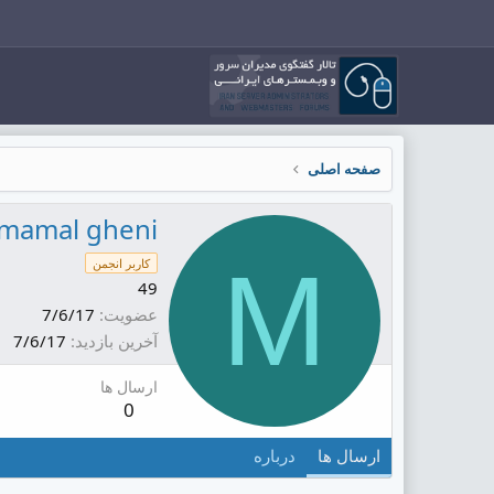
صفحه اصلی
mamal gheni
M
کاربر انجمن
49
عضویت
7/6/17
آخرین بازدید
7/6/17
ارسال ها
0
ارسال ها
درباره