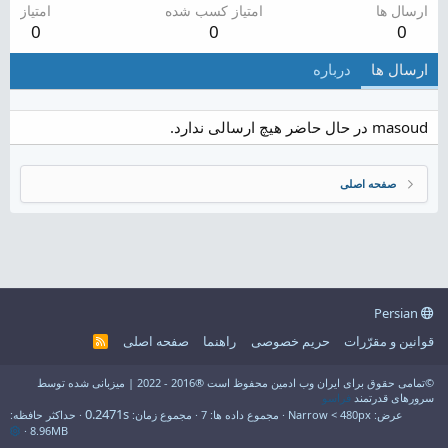
ارسال ها
امتیاز کسب شده
امتیاز
0
0
0
ارسال ها
درباره
masoud در حال حاضر هیچ ارسالی ندارد.
صفحه اصلی
Persian
قوانین و مقرّرات
حریم خصوصی
راهنما
صفحه اصلی
R
S
S
©تمامی حقوق برای ایران وب ادمین محفوظ است ®2016 - 2022 | میزبانی شده توسط
سرورهای قدرتمند
فراسو
0.2471s
عرض
مجموع داده ها
7
مجموع زمان
حداکثر حافظه
8.96MB