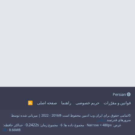
Persian
قوانین و مقرّرات
حریم خصوصی
راهنما
صفحه اصلی
R
S
S
©تمامی حقوق برای ایران وب ادمین محفوظ است ®2016 - 2022 | میزبانی شده توسط
سرورهای قدرتمند
فراسو
0.2422s
عرض
مجموع داده ها
6
مجموع زمان
حداکثر حافظه
8.66MB