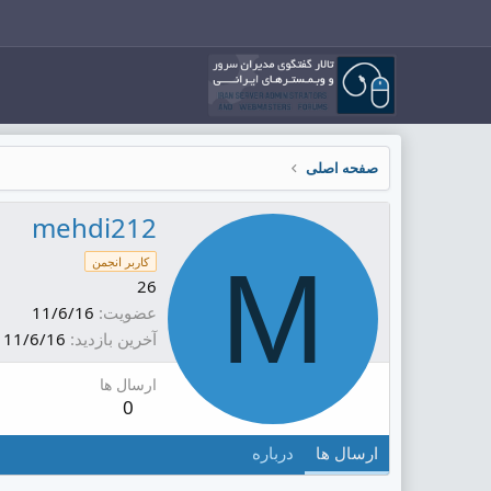
صفحه اصلی
mehdi212
M
کاربر انجمن
26
عضویت
11/6/16
آخرین بازدید
11/6/16
ارسال ها
0
ارسال ها
درباره