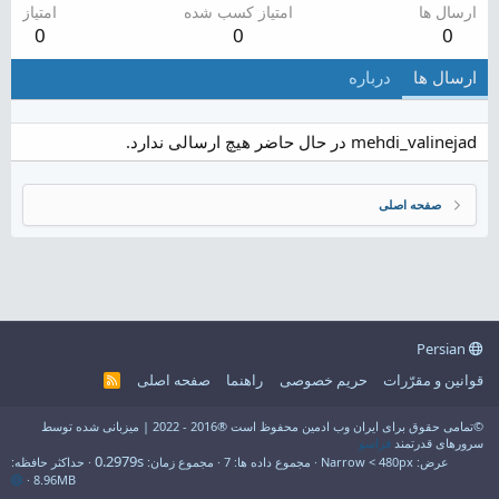
ارسال ها
امتیاز کسب شده
امتیاز
0
0
0
ارسال ها
درباره
mehdi_valinejad در حال حاضر هیچ ارسالی ندارد.
صفحه اصلی
Persian
قوانین و مقرّرات
حریم خصوصی
راهنما
صفحه اصلی
R
S
S
©تمامی حقوق برای ایران وب ادمین محفوظ است ®2016 - 2022 | میزبانی شده توسط
سرورهای قدرتمند
فراسو
0.2979s
عرض
مجموع داده ها
7
مجموع زمان
حداکثر حافظه
8.96MB