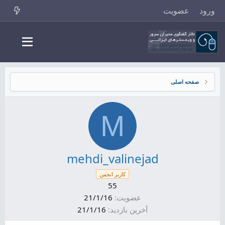
ورود
عضویت
صفحه اصلی
M
mehdi_valinejad
کاربر انجمن
55
عضویت
21/1/16
آخرین بازدید
21/1/16