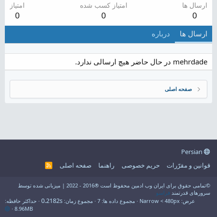
ارسال ها
امتیاز کسب شده
امتیاز
0
0
0
ارسال ها
درباره
mehrdade در حال حاضر هیچ ارسالی ندارد.
صفحه اصلی
Persian
قوانین و مقرّرات
حریم خصوصی
راهنما
صفحه اصلی
R
S
S
©تمامی حقوق برای ایران وب ادمین محفوظ است ®2016 - 2022 | میزبانی شده توسط
سرورهای قدرتمند
فراسو
0.2182s
عرض
مجموع داده ها
7
مجموع زمان
حداکثر حافظه
8.96MB