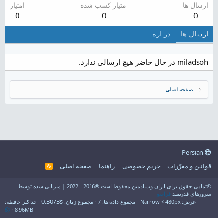
ارسال ها
امتیاز کسب شده
امتیاز
0
0
0
ارسال ها
درباره
miladsoh در حال حاضر هیچ ارسالی ندارد.
صفحه اصلی
Persian
قوانین و مقرّرات
حریم خصوصی
راهنما
صفحه اصلی
R
S
S
©تمامی حقوق برای ایران وب ادمین محفوظ است ®2016 - 2022 | میزبانی شده توسط
سرورهای قدرتمند
فراسو
0.3073s
عرض
مجموع داده ها
7
مجموع زمان
حداکثر حافظه
8.96MB