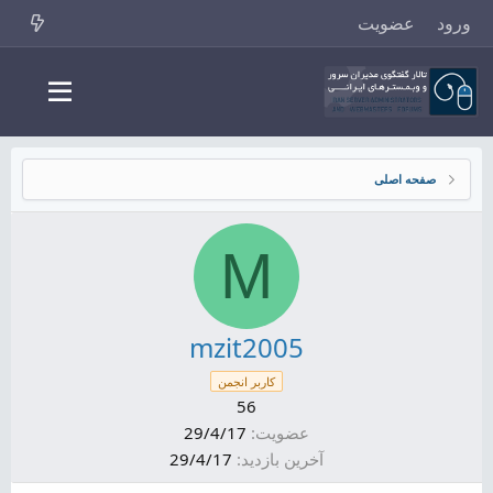
ورود
عضویت
صفحه اصلی
M
mzit2005
کاربر انجمن
56
عضویت
29/4/17
آخرین بازدید
29/4/17