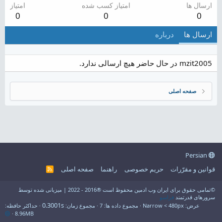
ارسال ها
امتیاز کسب شده
امتیاز
0
0
0
ارسال ها
درباره
mzit2005 در حال حاضر هیچ ارسالی ندارد.
صفحه اصلی
Persian
قوانین و مقرّرات
حریم خصوصی
راهنما
صفحه اصلی
R
S
S
©تمامی حقوق برای ایران وب ادمین محفوظ است ®2016 - 2022 | میزبانی شده توسط
سرورهای قدرتمند
فراسو
0.3001s
عرض
مجموع داده ها
7
مجموع زمان
حداکثر حافظه
8.96MB