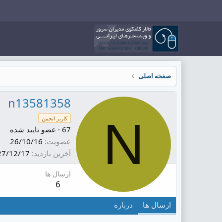
صفحه اصلی
n13581358
N
کاربر انجمن
67
·
عضو تایید شده
عضویت
26/10/16
آخرین بازدید
27/12/17
ارسال ها
6
ارسال ها
درباره