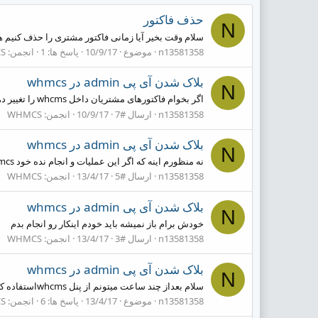
حذف فاکتور
N
سلام وقت بخیر آیا زمانی فاکتور مشتری را حذف کنیم
n13581358
موضوع
10/9/17
پاسخ ها: 1
انجمن:
S
بلاک شدن آی پی admin در whmcs
N
اگر بخوام فاکتورهای مشتریان داخل whcms را تغییر دهم ایا هاست سرویس های مشتری با مشکل برمیخورد با تشکر
n13581358
ارسال #7
10/9/17
انجمن:
WHMCS
بلاک شدن آی پی admin در whmcs
N
نه منظورم اینه که اگر این عملیات و انجام نده خود whmcs بعداز مدتی برام باز میشه یا نه حتما باید این عملیات و انجام بدم تا whmcs برام باز بشه (از بلاک دربیاد)
n13581358
ارسال #5
13/4/17
انجمن:
WHMCS
بلاک شدن آی پی admin در whmcs
N
خودش برام باز نمیشه باید خودم اینکار رو انجام بدم
n13581358
ارسال #3
13/4/17
انجمن:
WHMCS
بلاک شدن آی پی admin در whmcs
N
سلام بعداز چند ساعت میتونم از پنل whcmsاستفاده کنم چون با اشتباه وارد کردن رمز وکلمه عبور بهم خطا ممنوعیت ip در whmcs زده لطفا راهنمایی ام کنید
n13581358
موضوع
13/4/17
پاسخ ها: 6
انجمن:
S