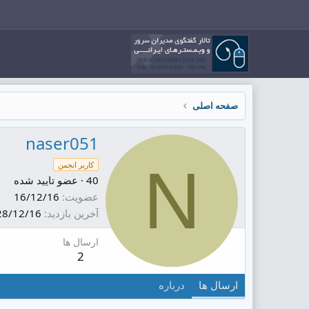
صفحه اصلی
naser051
N
کاربر انجمن
40
·
عضو تایید شده
عضویت
16/12/16
آخرین بازدید
28/12/16
ارسال ها
2
ارسال ها
درباره