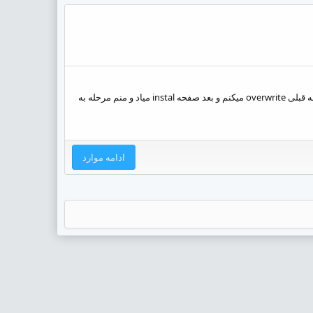
چند تا سوال دارم 1- فرض کنید نسخه 8 نصب هست میخواهید نسخه 10 رو نصب کنید خب من اینجوری عمل میکنم سورس کامل رو روی نسخه قبلی overwrite میکنم و بعد صفحه instal میاد و منم مرحله به
ادامه موارد