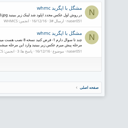
مشگل با اپگرید whmc
N
در روش اول عکس مجدد اپلود شد لینک زیر ببینید http://uupload.ir/files/fblj_23.jpg
naser051
ارسال #3
16/12/16
انجمن:
WHMCS
مشگل با اپگرید whmc
N
مرحله پیش میرم عکس زیر ببینید وارد این مرحله میشم اینجوری میشه راه
naser051
موضوع
16/12/16
پاسخ ها: 3
انجمن:
CS
صفحه اصلی