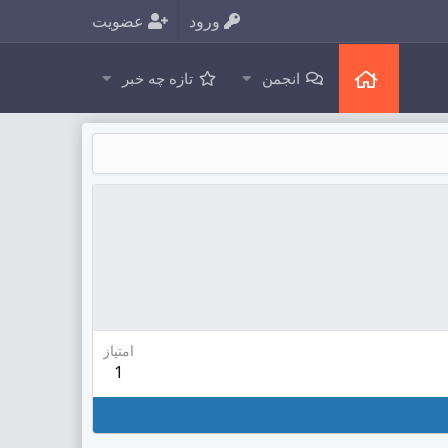
ورود
عضویت
انجمن
تازه چه خبر
امتیاز
1