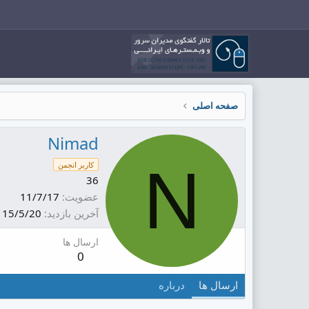
صفحه اصلی
Nimad
N
کاربر انجمن
36
عضویت
11/7/17
آخرین بازدید
15/5/20
ارسال ها
0
ارسال ها
درباره