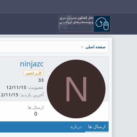
صفحه اصلی
ninjazc
N
کاربر انجمن
33
عضویت
12/11/15
آخرین بازدید
12/11/15
ارسال ها
0
ارسال ها
درباره