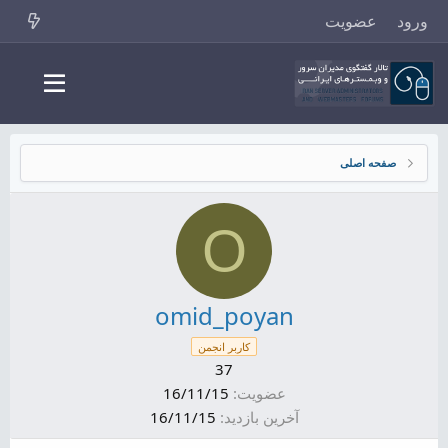
ورود
عضویت
صفحه اصلی
O
omid_poyan
کاربر انجمن
37
عضویت
16/11/15
آخرین بازدید
16/11/15