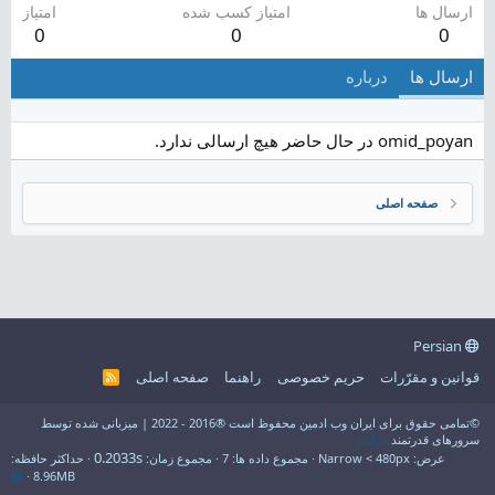
ارسال ها
امتیاز کسب شده
امتیاز
0
0
0
ارسال ها
درباره
omid_poyan در حال حاضر هیچ ارسالی ندارد.
صفحه اصلی
Persian
قوانین و مقرّرات
حریم خصوصی
راهنما
صفحه اصلی
R
S
S
©تمامی حقوق برای ایران وب ادمین محفوظ است ®2016 - 2022 | میزبانی شده توسط
سرورهای قدرتمند
فراسو
0.2033s
عرض
مجموع داده ها
7
مجموع زمان
حداکثر حافظه
8.96MB