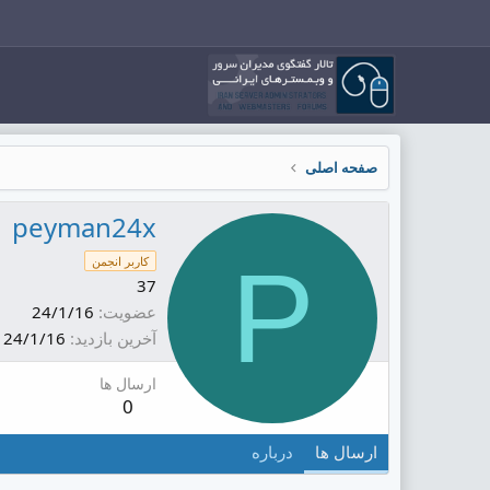
صفحه اصلی
peyman24x
P
کاربر انجمن
37
عضویت
24/1/16
آخرین بازدید
24/1/16
ارسال ها
0
ارسال ها
درباره