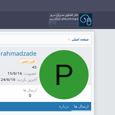
صفحه اصلی
prahmadzade
P
کاربر انجمن
45
عضویت
15/6/16
آخرین بازدید
24/6/16
ارسال ها
0
ارسال ها
درباره