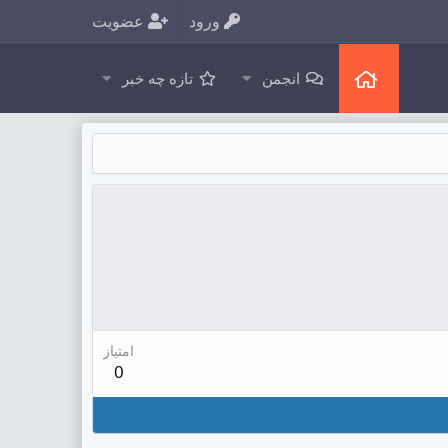
ورود
عضویت
انجمن
تازه چه خبر
امتیاز
0