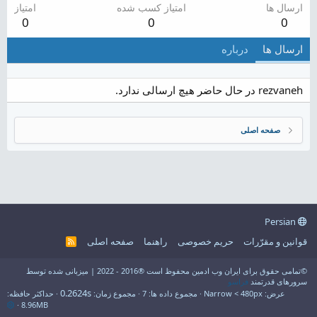
ارسال ها
امتیاز کسب شده
امتیاز
0
0
0
ارسال ها
درباره
rezvaneh در حال حاضر هیچ ارسالی ندارد.
صفحه اصلی
Persian
قوانین و مقرّرات
حریم خصوصی
راهنما
صفحه اصلی
R
S
S
©تمامی حقوق برای ایران وب ادمین محفوظ است ®2016 - 2022 | میزبانی شده توسط
سرورهای قدرتمند
فراسو
0.2624s
عرض
مجموع داده ها
7
مجموع زمان
حداکثر حافظه
8.96MB